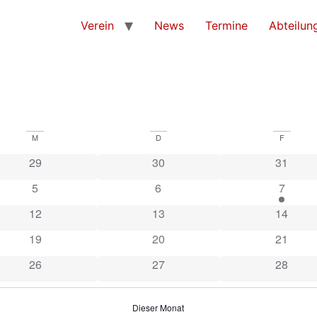
Verein
News
Termine
Abteilun
M
D
F
29
30
31
5
6
7
12
13
14
19
20
21
26
27
28
Dieser Monat