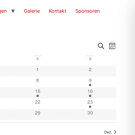
gen
Galerie
Kontakt
Sponsoren
Veranst
Veran
Suche
Monat
Ansic
Suche
S
S
Navig
und
1
2
Ansicht
8
9
Navigat
15
16
22
23
29
30
Dez.