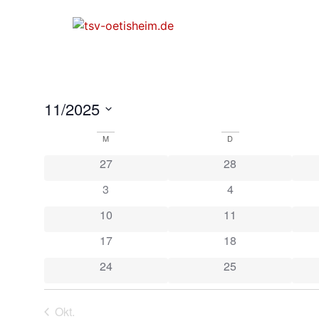
11/2025
Datum
wählen.
Kalender
M
D
27
28
von
3
4
Veranstaltungen
10
11
17
18
24
25
Okt.