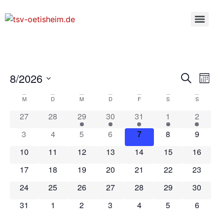
Veran
Ve
8/2026
Suche
Mona
Datum
An
Such
wählen.
Kalender
M
D
M
D
F
S
S
Na
und
27
28
29
30
31
1
2
von
Ansic
3
4
5
6
7
8
9
Veranstaltungen
Navig
10
11
12
13
14
15
16
17
18
19
20
21
22
23
24
25
26
27
28
29
30
31
1
2
3
4
5
6