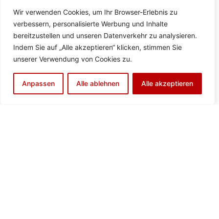
Adresse
Wir verwenden Cookies, um Ihr Browser-Erlebnis zu
verbessern, personalisierte Werbung und Inhalte
TSV Ötisheim
bereitzustellen und unseren Datenverkehr zu analysieren.
Maulbronnerstraße 80
Indem Sie auf „Alle akzeptieren“ klicken, stimmen Sie
75443 Ötisheim
unserer Verwendung von Cookies zu.
Kontakt aufnehmen
vorstand@tsv-oetisheim.de
Anpassen
Alle ablehnen
Alle akzeptieren
zur Kontaktseite
Abteilungen/ Teams
Fußball Teams
Volleyball Teams
Faustball Teams
Turnen Angebote
© Urheberrecht. Alle Rechte vorbehalten.
Kontakt
|
Impressum
|
Datenschutzerklärung
|