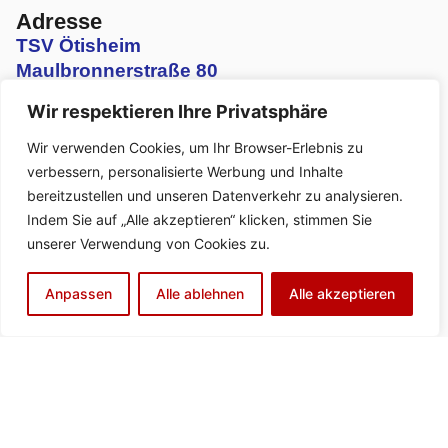
Adresse
TSV Ötisheim
Maulbronnerstraße 80
75443 Ötisheim
Wir respektieren Ihre Privatsphäre
Kontakt aufnehmen
vorstand@tsv-oetisheim.de
Wir verwenden Cookies, um Ihr Browser-Erlebnis zu
zur Kontaktseite
verbessern, personalisierte Werbung und Inhalte
Abteilungen/ Teams
bereitzustellen und unseren Datenverkehr zu analysieren.
Fußball Teams
Indem Sie auf „Alle akzeptieren“ klicken, stimmen Sie
unserer Verwendung von Cookies zu.
Volleyball Teams
Anpassen
Alle ablehnen
Alle akzeptieren
Faustball Teams
Turnen Angebote
© Urheberrecht. Alle Rechte vorbehalten.
Kontakt
|
Impressum
|
Datenschutzerklärung
|
Barrierefreiheitserklärung