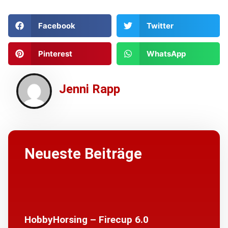
Facebook
Twitter
Pinterest
WhatsApp
Jenni Rapp
Neueste Beiträge
HobbyHorsing – Firecup 6.0