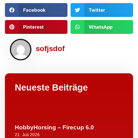
Facebook
Twitter
Pinterest
WhatsApp
sofjsdof
Neueste Beiträge
HobbyHorsing – Firecup 6.0
21. Juli 2026