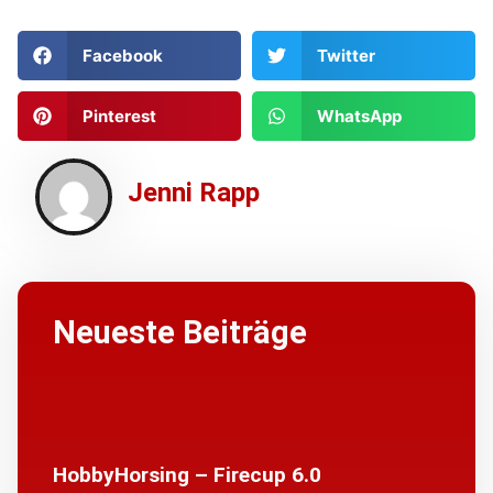
Facebook
Twitter
Pinterest
WhatsApp
Jenni Rapp
Neueste Beiträge
HobbyHorsing – Firecup 6.0