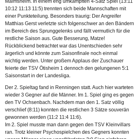
Malmsheim. In einem eng umkämpften 4-Satz Spiel (13:11
10:12 11:13 11:5) trennten sich beide Mannschaften mit
einer Punkteteilung. Besonders traurig: Der Angreifer
Matthias Gerst verletzte sich folgenschwer an den Bändern
im Bereich des Sprunggelenks und fällt vermutlich für die
restliche Saison aus. Gute Besserung, Matze!
Rückblickend betrachtet war das Unentschieden sehr
ärgerlich und könnte zum Saisonfinale noch einmal
wichtig werden. Unter großem Applaus der Zuschauer
feierte der TSV Ötisheim 1 dennoch den gelungenen 5:1
Saisonstart in der Landesliga.
Der 2. Spieltag fand in Renningen statt. Auch hier warteten
wieder 3 Gegner auf die Männer. Im 1. Spiel ging es gegen
den TV Ochsenbach. Nachdem man den 1. Satz völlig
verschlief (8:11) konnten die restlichen 3 Sätze souverän
gewonnen werden (11:2 11:4 11:6).
Im 2. Spiel musste man dann gegen den TSV Kleinvillars
ran. Trotz kleiner Psychospielchen des Gegners konnten