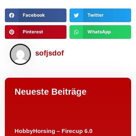
Facebook
Twitter
Pinterest
WhatsApp
sofjsdof
Neueste Beiträge
HobbyHorsing – Firecup 6.0