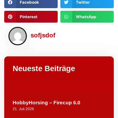
Facebook
Twitter
Pinterest
WhatsApp
sofjsdof
Neueste Beiträge
HobbyHorsing – Firecup 6.0
21. Juli 2026