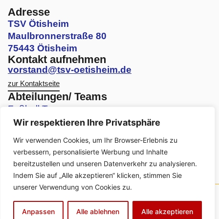
Adresse
TSV Ötisheim
Maulbronnerstraße 80
75443 Ötisheim
Kontakt aufnehmen
vorstand@tsv-oetisheim.de
zur Kontaktseite
Abteilungen/ Teams
Fußball Teams
Wir respektieren Ihre Privatsphäre
Volleyball Teams
Wir verwenden Cookies, um Ihr Browser-Erlebnis zu
Faustball Teams
verbessern, personalisierte Werbung und Inhalte
bereitzustellen und unseren Datenverkehr zu analysieren.
Turnen Angebote
Indem Sie auf „Alle akzeptieren“ klicken, stimmen Sie
unserer Verwendung von Cookies zu.
© Urheberrecht. Alle Rechte vorbehalten.
Kontakt
|
Impressum
|
Datenschutzerklärung
|
Anpassen
Alle ablehnen
Alle akzeptieren
Barrierefreiheitserklärung