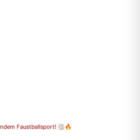
endem Faustballsport! 🏐🔥