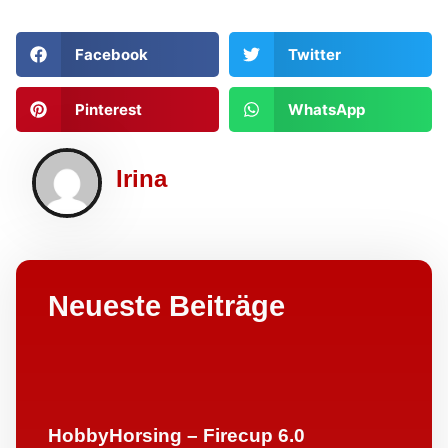
Facebook
Twitter
Pinterest
WhatsApp
Irina
Neueste Beiträge
HobbyHorsing – Firecup 6.0