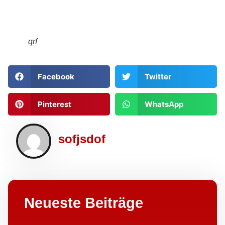
qrf
Facebook
Twitter
Pinterest
WhatsApp
sofjsdof
Neueste Beiträge