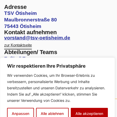
Adresse
TSV Ötisheim
Maulbronnerstraße 80
75443 Ötisheim
Kontakt aufnehmen
vorstand@tsv-oetisheim.de
zur Kontaktseite
Abteilungen/ Teams
Fußball Teams
Wir respektieren Ihre Privatsphäre
Volleyball Teams
Wir verwenden Cookies, um Ihr Browser-Erlebnis zu
Faustball Teams
verbessern, personalisierte Werbung und Inhalte
bereitzustellen und unseren Datenverkehr zu analysieren.
Turnen Angebote
Indem Sie auf „Alle akzeptieren“ klicken, stimmen Sie
unserer Verwendung von Cookies zu.
© Urheberrecht. Alle Rechte vorbehalten.
Kontakt
|
Impressum
|
Datenschutzerklärung
|
Anpassen
Alle ablehnen
Alle akzeptieren