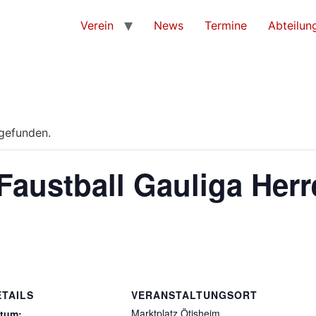
Verein
News
Termine
Abteilun
tgefunden.
Faustball Gauliga Her
ETAILS
VERANSTALTUNGSORT
Marktplatz Ötisheim
tum: