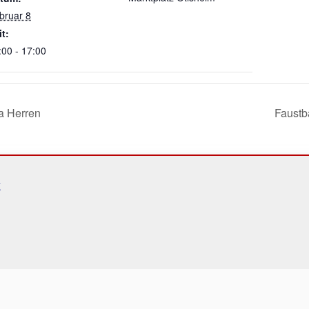
bruar 8
it:
:00 - 17:00
a Herren
Faustb
k